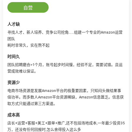
自营
人才缺
寻找人才、新人培养、竞争公司挖角……组建一个专业的Amazon运营
团队
耗时非常久，实在熬不起
时间久
团队招聘磨合>1个月，账号起步时间慢，经验不足，需要试错。且运
营成效难以保证。
资源少
电商市场资源是发展Amazon平台的极重要因素，只知闷头做结果事
倍功半。而多数人Amazon平台资源稀缺，Amazon信息匮乏。信息获
取方式只能通过第三方渠道。
成本高
店长+运营+客服+美工+跟单+推广,还不包括场地成本,一年最少投资35
万，还没有任何回报时,怎么舍得投入这么多