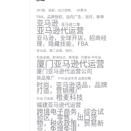
397类，退税，出口退税，
A9算法
FBA，品牌授权，站内广告，测评，刷单
亚马逊
亚马逊二审
亚马逊代运营
亚马逊，全球开店，招商经
理，隐藏技能，FBA
亚马逊，第二总部，纽约，
包装运输，欧洲站点，新卖家
印度站 中东站
厦门亚马逊代运营
厦门亚马逊代运营公司
商品推广
户外运动市场 品类攻略
时尚，亚马逊选品，品牌
打造，营销推广
橙麦科技
杰夫·贝佐斯
福建亚马逊代运营
跨境电子商务，综合试
验区，零售，出口货
物，税收政策，贸易新
业，免增免退