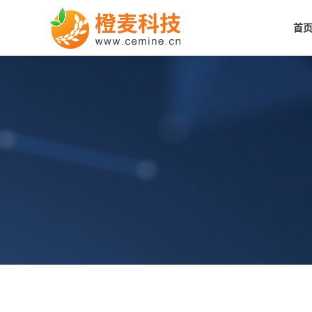
首
转型蓝海：传统工厂借亚马逊B2C破局