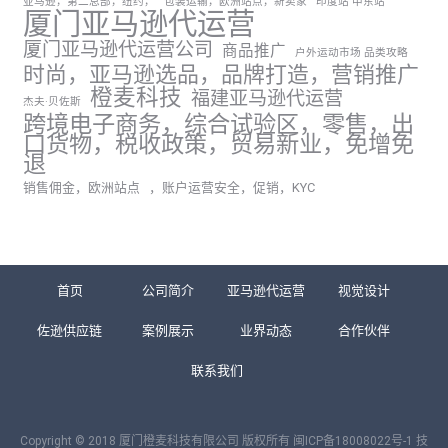
亚马逊，第二总部，纽约，
包装运输，欧洲站点，新卖家
印度站 中东站
厦门亚马逊代运营
厦门亚马逊代运营公司
商品推广
户外运动市场 品类攻略
时尚，亚马逊选品，品牌打造，营销推广
橙麦科技
福建亚马逊代运营
杰夫·贝佐斯
跨境电子商务，综合试验区，零售，出
口货物，税收政策，贸易新业，免增免
退
销售佣金，欧洲站点
，账户运营安全，促销，KYC
首页
公司简介
亚马逊代运营
视觉设计
佐逊供应链
案例展示
业界动态
合作伙伴
联系我们
Copyright © 2018 厦门橙麦科技有限公司 版权所有
闽ICP备18008022号-1
技