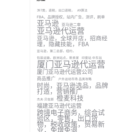
397类，退税，出口退税，
A9算法
FBA，品牌授权，站内广告，测评，刷单
亚马逊
亚马逊二审
亚马逊代运营
亚马逊，全球开店，招商经
理，隐藏技能，FBA
亚马逊，第二总部，纽约，
包装运输，欧洲站点，新卖家
印度站 中东站
厦门亚马逊代运营
厦门亚马逊代运营公司
商品推广
户外运动市场 品类攻略
时尚，亚马逊选品，品牌
打造，营销推广
橙麦科技
杰夫·贝佐斯
福建亚马逊代运营
跨境电子商务，综合试
验区，零售，出口货
物，税收政策，贸易新
业，免增免退