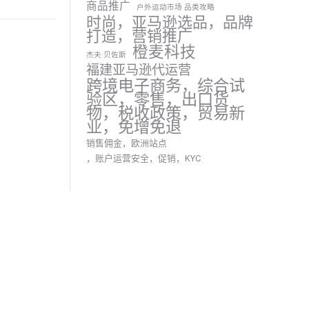
商品推广
户外运动市场 品类攻略
时尚，亚马逊选品，品牌
打造，营销推广
橙麦科技
杰夫·贝佐斯
福建亚马逊代运营
跨境电子商务，综合试
验区，零售，出口货
物，税收政策，贸易新
业，免增免退
销售佣金，欧洲站点
，账户运营安全，促销，KYC