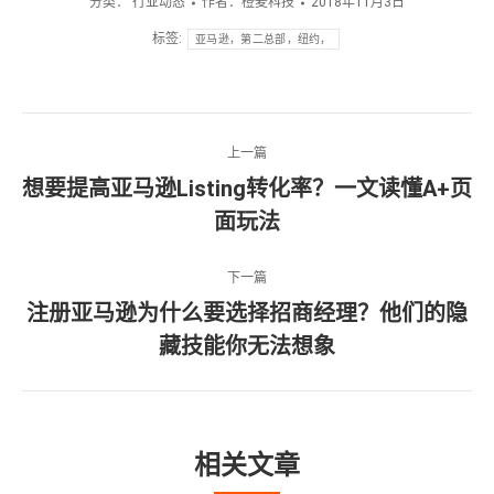
分类：
行业动态
作者：
橙麦科技
2018年11月3日
标签:
亚马逊，第二总部，纽约，
文
上一篇
章
想要提高亚马逊Listing转化率？一文读懂A+页
上
面玩法
导
一
篇
航
文
下一篇
章：
注册亚马逊为什么要选择招商经理？他们的隐
下
藏技能你无法想象
一
篇
文
章：
相关文章