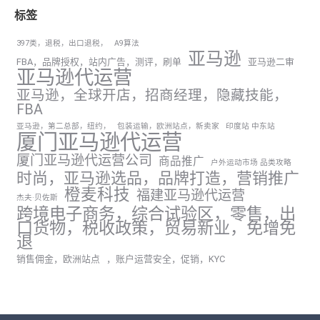
标签
397类，退税，出口退税，
A9算法
亚马逊
FBA，品牌授权，站内广告，测评，刷单
亚马逊二审
亚马逊代运营
亚马逊，全球开店，招商经理，隐藏技能，
FBA
亚马逊，第二总部，纽约，
包装运输，欧洲站点，新卖家
印度站 中东站
厦门亚马逊代运营
厦门亚马逊代运营公司
商品推广
户外运动市场 品类攻略
时尚，亚马逊选品，品牌打造，营销推广
橙麦科技
福建亚马逊代运营
杰夫·贝佐斯
跨境电子商务，综合试验区，零售，出
口货物，税收政策，贸易新业，免增免
退
销售佣金，欧洲站点
，账户运营安全，促销，KYC