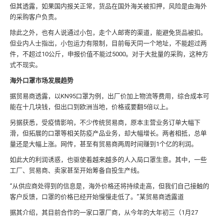
但其透露，如果国内报关正常，货品在国外海关被扣押，风险是由海外
的采购客户负责。
除此之外，也有人说通过小包，走个人邮寄的渠道，能避免货品被扣。
但业内人士指出，小包运力有限制，目前每天同一个地址，不能超过两
件，不超过10公斤，申报价值不能过5000。对于大批量的采购，这种方
式不现实。
海外口罩市场发展趋势
据贸易商透露，以KN95口罩为例，出厂价加上物流等费用，综合成本可
能在十几块钱，但出口到欧洲当地，价格或要翻5倍以上。
另据获悉，受疫情影响，不少传统贸易商，原本主营业务订单大幅下
滑，但拓展的口罩等相关防疫产品业务，却大幅增长。两者相抵，总单
量还是大幅上涨。网传，甚至有贸易商两周时间赚到1个亿的利润。
如此大的利润诱惑，也驱使着越来越多的人入局口罩生意。其中，一些
工厂、贸易商、卖家甚至开始筹备自投生产线。
“从供应商处得到的信息是，海外价格还将持续走高，但我们自己接触的
客户反馈，口罩的价格已经开始慢慢走低了。”某贸易商透露道
据其介绍，其目前合作的一家口罩厂商，从今年的大年初三（1月27