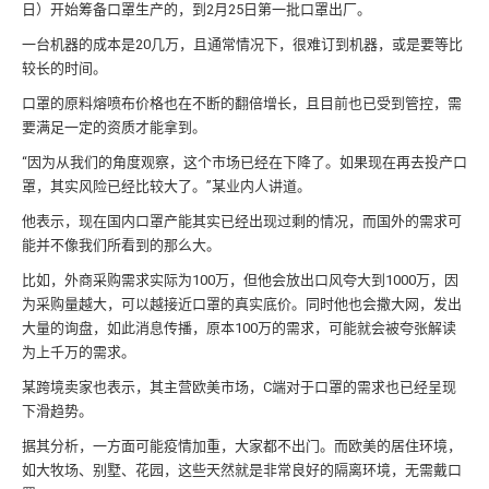
日）开始筹备口罩生产的，到2月25日第一批口罩出厂。
一台机器的成本是20几万，且通常情况下，很难订到机器，或是要等比
较长的时间。
口罩的原料熔喷布价格也在不断的翻倍增长，且目前也已受到管控，需
要满足一定的资质才能拿到。
“因为从我们的角度观察，这个市场已经在下降了。如果现在再去投产口
罩，其实风险已经比较大了。”某业内人讲道。
他表示，现在国内口罩产能其实已经出现过剩的情况，而国外的需求可
能并不像我们所看到的那么大。
比如，外商采购需求实际为100万，但他会放出口风夸大到1000万，因
为采购量越大，可以越接近口罩的真实底价。同时他也会撒大网，发出
大量的询盘，如此消息传播，原本100万的需求，可能就会被夸张解读
为上千万的需求。
某跨境卖家也表示，其主营欧美市场，C端对于口罩的需求也已经呈现
下滑趋势。
据其分析，一方面可能疫情加重，大家都不出门。而欧美的居住环境，
如大牧场、别墅、花园，这些天然就是非常良好的隔离环境，无需戴口