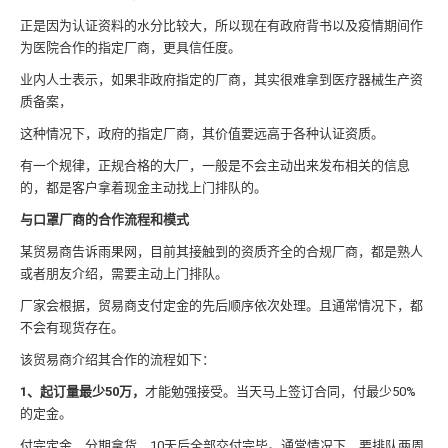
正是因为认证资料的水分比较大，所以现在有政府背书以及疫情期间作
为医院合作的指定厂商，更具信任度。
业内人士表示，如果非政府指定的厂商，其实很难拿到医疗器械生产资
质备案，
这种情况下，政府的指定厂商，其价值要远高于各种认证资质。
有一个规律，正规合格的大厂，一般是不会主动出来发布相关的信息
的，都是客户拿着现金主动找上门排队的。
与口罩厂商的合作流程和模式
某贸易商告诉雨果网，目前其接触到的资质齐全的合规厂商，都是熟人
或者朋友介绍，需要主动上门排队。
厂家会根据，贸易商支付定金的先后顺序依次处理。且通常情况下，都
不会有现货存在。
该贸易商介绍其合作的流程如下：
1、起订量最少50万，
才能勉强接受。当天马上签订合同，付最少50%
的定金。
付完定金，分期拿货，10天后全部交付完毕。通常情况下，要排队两周