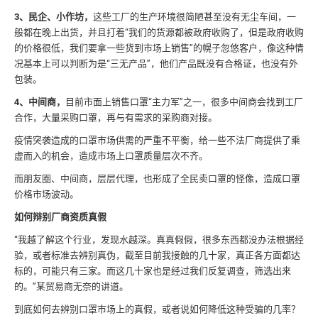
3、民企、小作坊，
这些工厂的生产环境很简陋甚至没有无尘车间，一
般都在晚上出货，并且打着“我们的货源都被政府收购了，但是政府收购
的价格很低，我们要拿一些货到市场上销售”的幌子忽悠客户，像这种情
况基本上可以判断为是“三无产品”，他们产品既没有合格证，也没有外
包装。
4、中间商，
目前市面上销售口罩“主力军”之一，很多中间商会找到工厂
合作，大量采购口罩，再与有需求的采购商对接。
疫情突袭造成的口罩市场供需的严重不平衡，给一些不法厂商提供了乘
虚而入的机会，造成市场上口罩质量层次不齐。
而朋友圈、中间商，层层代理，也形成了全民卖口罩的怪像，造成口罩
价格市场波动。
如何辩别厂商资质真假
“我越了解这个行业，发现水越深。真真假假，很多东西都没办法根据经
验，或者标准去辨别真伪，截至目前我接触的几十家，真正各方面都达
标的，可能只有三家。而这几十家也是经过我们反复调查，筛选出来
的。”某贸易商无奈的讲道。
到底如何去辨别口罩市场上的真假，或者说如何降低这种受骗的几率？