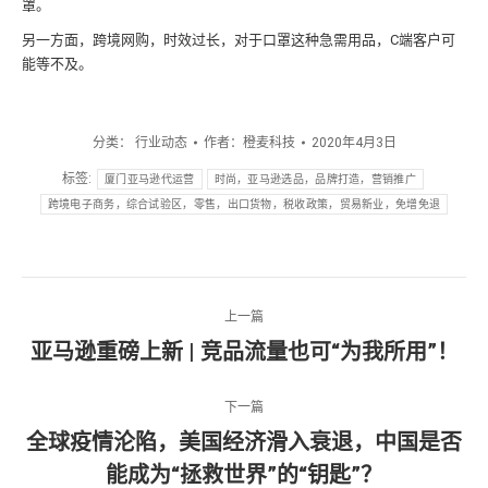
罩。
另一方面，跨境网购，时效过长，对于口罩这种急需用品，C端客户可
能等不及。
分类：
行业动态
作者：
橙麦科技
2020年4月3日
标签:
厦门亚马逊代运营
时尚，亚马逊选品，品牌打造，营销推广
跨境电子商务，综合试验区，零售，出口货物，税收政策，贸易新业，免增免退
文
上一篇
章
亚马逊重磅上新 | 竞品流量也可“为我所用”！
上
一
导
篇
下一篇
文
航
全球疫情沦陷，美国经济滑入衰退，中国是否
章：
下
能成为“拯救世界”的“钥匙”？
一