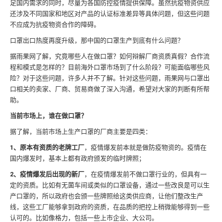
足国内需求的同时，尽量为各国防控疫情提供保障。虽然抗疫物资供应
还涉及不同国家和地区对产品的认证标准差异等具体问题，但这些问题
不应成为抗疫物资合作的障碍。
口罩出口热度再度升级，那中国的口罩生产到底有什么问题？
据雨果网了解，究竟哪些人在做口罩？如何辩解厂商资质真假？合作流
程和模式是怎样的？目前海外口罩市场到了什么阶段？可能面临哪些风
险？对于这些问题，许多人并不了解。针对这些问题，雨果网与口罩出
口相关的卖家、厂商、贸易商做了深入沟通，希望对大家的判断有所帮
助。
当前市场上，谁在做口罩？
据了解，当前市场上生产口罩的厂商主要是四类：
1、原本有资质的老牌工厂
，疫情爆发前本就是做防疫物资的。疫情在
国内爆发时，基本上都有政府颁发的临时牌照；
2、疫情爆发后出现的新厂
，在疫情爆发前不做口罩行业的，但具有一
定的资质。比如有无菌车间或类似的口罩设备，通过一些改良是可以生
产口罩的，所以政府也会颁一些牌照给这类供应商，让他们整改生产
线，这些工厂能够拿到政府的资质，在品质的把控上稍微能够得到一些
认可的。比如像格力，包括一些上市企业、大公司。