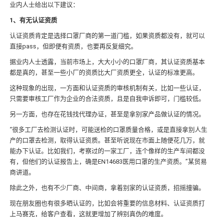
业内人士给出以下建议：
1、有无认证资质
认证资质肯定是选择口罩厂商的第一道门槛，如果资质都没有，就可以
直接pass，但即便有资质，也要再反复细究。
据业内人士透露，当前市场上，大大小小的口罩厂商，其认证资质基本
都是真的，甚至一些小厂的资质比大厂资质更全，认证的标准更高。
这种现象的出现，一方面和认证资质的审核机制有关，比如一些认证，
只需要审核工厂作为企业的合法资质，且是自我申诉即可，门槛较低。
另一方面，也存在花钱找代理办证，甚至是拿别家产品做认证的情况。
“很多工厂去检测认证时，可能送检的口罩质量合格，或是直接拿别人生
产的口罩去检测，取得认证资质。甚至听说现在市面上随便花几万，就
能办下认证。比如我们，考察过的一家工厂，连个像样的生产车间都没
有，但他们的认证报告上，确是EN14683医用口罩的生产资质。”某贸易
商讲道。
除此之外，也有不少厂商、中间商，拿着别家的认证资质，招摇撞骗。
现在朋友圈也有很多晒认证的，比如会将重要的信息材料、认证资质打
上马赛克，给客户查看，这就更增加了辨别真伪的难度。