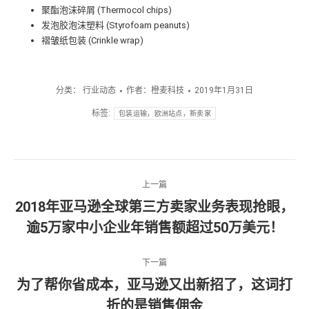
聚酯泡沫碎屑 (Thermocol chips)
发泡胶泡沫塑料 (Styrofoam peanuts)
褶皱纸包装 (Crinkle wrap)
分类：
行业动态
作者：
橙麦科技
2019年1月31日
标签:
包装运输，欧洲站点，新卖家
文
上一篇
章
2018年亚马逊全球第三方卖家业务表现抢眼，
上
逾5万家中小企业年销售额超过50万美元！
导
一
篇
航
文
下一篇
章：
为了帮你省成本，亚马逊又出新招了，这词打
下
折的是销售佣金
一