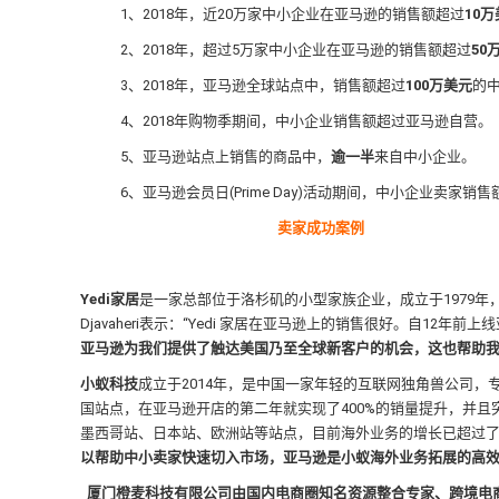
1、2018年，近20万家中小企业在亚马逊的销售额超过
10
2、2018年，超过5万家中小企业在亚马逊的销售额超过
50
3、2018年，亚马逊全球站点中，销售额超过
100万美元
的
4、2018年购物季期间，中小企业销售额超过亚马逊自营。
5、亚马逊站点上销售的商品中，
逾一半
来自中小企业。
6、亚马逊会员日(Prime Day)活动期间，中小企业卖家销售
卖家成功案例
Yedi家居
是一家总部位于洛杉矶的小型家族企业，成立于1979年，
Djavaheri表示：“Yedi 家居在亚马逊上的销售很好。自1
亚马逊为我们提供了触达美国乃至全球新客户的机会，这也帮助我们的
小蚁科技
成立于2014年，是中国一家年轻的互联网独角兽公司，
国站点，在亚马逊开店的第二年就实现了400%的销量提升，并且突破
墨西哥站、日本站、欧洲站等站点，目前海外业务的增长已超过了
以帮助中小卖家快速切入市场，亚马逊是小蚁海外业务拓展的高
厦门橙麦科技有限公司由国内电商圈知名资源整合专家、跨境电