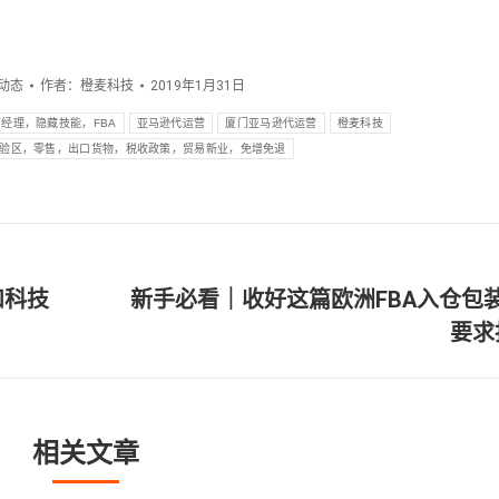
动态
作者：
橙麦科技
2019年1月31日
经理，隐藏技能，FBA
亚马逊代运营
厦门亚马逊代运营
橙麦科技
验区，零售，出口货物，税收政策，贸易新业，免增免退
和科技
新手必看｜收好这篇欧洲FBA入仓包
下
要求
一
篇
文
章：
相关文章