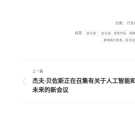
分类：
行业
标签:
亚马逊
亚马逊，全球开店，招商
跨境电子商务，综合试
文
上一篇
章
杰夫·贝佐斯正在召集有关于人工智能
上
未来的新会议
导
一
篇
航
文
章：