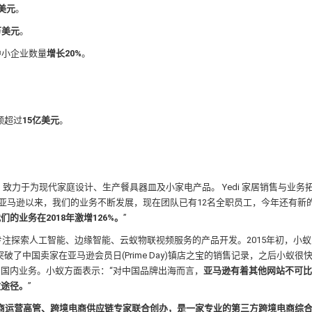
万美元
。
万美元
。
中小企业数量
增长20%
。
额超过
15亿美元
。
致力于为现代家庭设计、生产餐具器皿及小家电产品。 Yedi 家居销售与业务拓展
2年前上线亚马逊以来，我们的业务不断发展，现在团队已有12名全职员工，今年还有
业务在2018年激增126%。
”
专注探索人工智能、边缘智能、云蚁物联视频服务的产品开发。2015年初，小
了中国卖家在亚马逊会员日(Prime Day)镇店之宝的销售记录，之后小蚁很
国内业务。小蚁方面表示：“对中国品牌出海而言，
亚马逊有着其他网站不可比
效途径。
”
商运营高管、跨境电商供应链专家联合创办，是一家专业的第三方跨境电商综