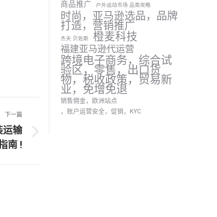
商品推广
户外运动市场 品类攻略
时尚，亚马逊选品，品牌
打造，营销推广
橙麦科技
杰夫·贝佐斯
福建亚马逊代运营
跨境电子商务，综合试
验区，零售，出口货
物，税收政策，贸易新
业，免增免退
销售佣金，欧洲站点
，账户运营安全，促销，KYC
下一篇
装运输
指南 !